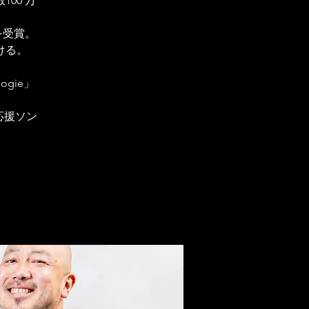
00 万
を受賞。
ける。
ogie」
致応援ソン