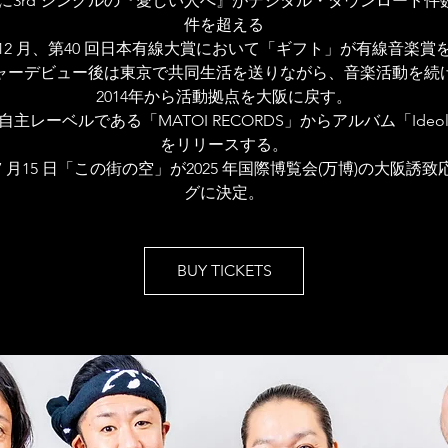
7年に3rd シングルの『愛しい人へ』がデジタル・ダウンロード件数1
件を超える
7年12 月、第40 回日本有線大賞において「ギフト」が有線音楽賞
ャーデビュー後は東京で共同生活を送りながら、音楽活動を続
2014年から活動拠点を大阪に戻す。
年自主レーベルである「MATOI RECORDS」からアルバム「Ideol
をリリースする。
年7 月15 日「この街の空」が2025 年国際博覧会(万博)の大阪誘
グに決定。
BUY TICKETS